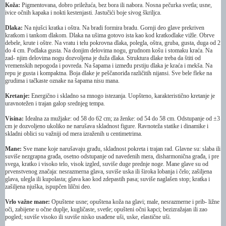
Koža:
Pigmentovana, dobro priležuća, bez bora ili nabora. Nosna pečurka svetla; usne,
ivice očnih kapaka i nokti kestenjasti. Jastučići boje sivog škriljca.
Dlaka:
Na njušci kratka i oštra. Na bradi formira bradu. Gornji deo glave prekriven
kratkom i tankom dlakom. Dlaka na ušima gotovo ista kao kod kratkodlake vižle. Obrve
debele, krute i oštre. Na vratu i telu pokrovna dlaka, polegla, oštra, gruba, gusta, duga od 2
do 4 cm. Podlaka gusta. Na donjim delovima nogu, grudnom košu i stomaku kraća. Na
zad- njim delovima nogu dozvoljena je duža dlaka. Struktura dlake treba da štiti od
vremenskih nepogoda i povreda. Na šapama i između prstiju dlaka je kraća i mekša. Na
repu je gusta i kompaktna. Boja dlake je peščanoriđa različitih nijansi. Sve bele fleke na
grudima i tačkaste oznake na šapama nisu mana.
Kretanje:
Energično i skladno sa mnogo istezanja. Uopšteno, karakteristično kretanje je
uravnotežen i trajan galop srednjeg tempa.
Visina:
Idealna za mužjake: od 58 do 62 cm; za ženke: od 54 do 58 cm. Odstupanje od ±3
cm je dozvoljeno ukoliko ne narušava skladnost figure. Ravnoteža statike i dinamike i
skladni oblici su važniji od mera izraženih u centimetrima.
Mane:
Sve mane koje narušavaju građu, skladnost pokreta i trajan rad. Glavne su: slaba ili
suviše nezgrapna građa, osetno odstupanje od navedenih mera, disharmonična građa, i pre
svega, kratko i visoko telo, visok izgled, suviše duge prednje noge. Mane glave su od
prvenstvenog značaja: nesrazmerna glava, suviše uska ili široka lobanja i čelo; zašiljena
glava, ulegla ili kupolasta; glava kao kod zdepastih pasa; suviše naglašen stop; kratka i
zašiljena njuška, ispupčen lilčni deo.
Vrlo važne mane:
Opuštene usne; opuštena koža na glavi; male, nesrazmerne i prib- ližne
oči, zabijene u očne duplje, kugličaste, svetle; opušteni očni kapci; bezizražajan ili zao
pogled; suviše visoko ili suviše nisko usađene uši, uske, elastične uši.