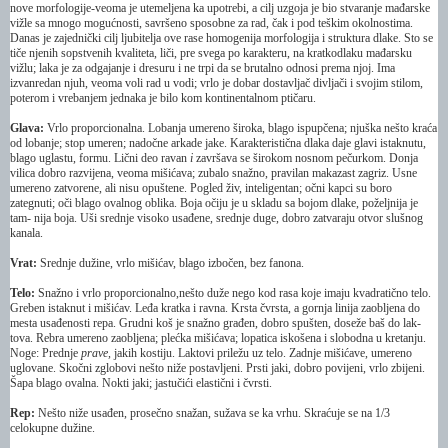
nove morfologije-veoma je utemeljena ka upotrebi, a cilj uzgoja je bio stvaranje mađarske
vižle sa mnogo mogućnosti, savršeno sposobne za rad, čak i pod teškim okolnostima.
Danas je zajednički cilj ljubitelja ove rase homogenija morfologija i struktura dlake. Sto se
tiče njenih sopstvenih kvaliteta, liči, pre svega po karakteru, na kratkodlaku mađarsku
vižlu; laka je za odgajanje i dresuru i ne trpi da se brutalno odnosi prema njoj. Ima
izvanredan njuh, veoma voli rad u vodi; vrlo je dobar dostavljač divljači i svojim stilom,
poterom i vrebanjem jednaka je bilo kom kontinentalnom ptičaru.
Glava:
Vrlo proporcionalna. Lobanja umereno široka, blago ispupčena; njuška nešto kraća
od lobanje; stop umeren; nadočne arkade jake. Karakteristična dlaka daje glavi istaknutu,
blago uglastu, formu. Lični deo ravan
i
završava se širokom nosnom pečurkom. Donja
vilica dobro razvijena, veoma mišićava; zubalo snažno, pravilan makazast zagriz. Usne
umereno zatvorene, ali nisu opuštene. Pogled živ, inteligentan; očni kapci su boro
zategnuti; oči blago ovalnog oblika. Boja očiju je u skladu sa bojom dlake, poželjnija je
tam- nija boja. Uši srednje visoko usađene, srednje duge, dobro zatvaraju otvor slušnog
kanala.
Vrat:
Srednje dužine, vrlo mišićav, blago izbočen, bez fanona.
Telo:
Snažno i vrlo proporcionalno,nešto duže nego kod rasa koje imaju kvadratično telo.
Greben istaknut i mišićav. Leđa kratka i ravna. Krsta čvrsta, a gornja linija zaobljena do
mesta usađenosti repa. Grudni koš je snažno građen, dobro spušten, doseže baš do lak-
tova. Rebra umereno zaobljena; plećka mišićava; lopatica iskošena i slobodna u kretanju.
Noge: Prednje
prave,
jakih kostiju. Laktovi priležu uz telo. Zadnje mišićave, umereno
uglovane. Skočni zglobovi nešto niže postavljeni. Prsti jaki, dobro povijeni, vrlo zbijeni.
Šapa blago ovalna. Nokti jaki; jastučići elastični i čvrsti.
Rep:
Nešto niže usađen, prosečno snažan, sužava se ka vrhu. Skraćuje se na 1/3
celokupne dužine.