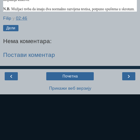
N.B.
Mužjaci treba da imaju dva normalno razvijena testisa, potpuno spuštena u skrotum.
Filip
у
02:46
Дели
Нема коментара:
Постави коментар
‹
›
Почетна
Прикажи веб верзију