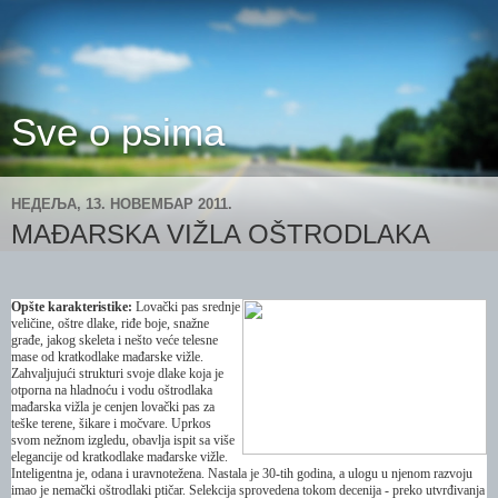
Sve o psima
НЕДЕЉА, 13. НОВЕМБАР 2011.
MAĐARSKA VIŽLA OŠTRODLAKA
Opšte karakteristike:
Lovački pas srednje
veličine, oštre dlake, riđe boje, snažne
građe, jakog skeleta i nešto veće telesne
mase od kratkodlake mađarske vižle.
Zahvaljujući strukturi svoje dlake koja je
otporna na hladnoću i vodu oštrodlaka
mađarska vižla je cenjen lovački pas za
teške terene, šikare i močvare. Uprkos
svom nežnom izgledu, obavlja ispit sa više
elegancije od kratkodlake mađarske vižle.
Inteligentna je, odana i uravnotežena. Nastala je 30-tih godina, a ulogu u njenom razvoju
imao je nemački oštrodlaki ptičar. Selekcija sprovedena tokom decenija - preko utvrđivanja