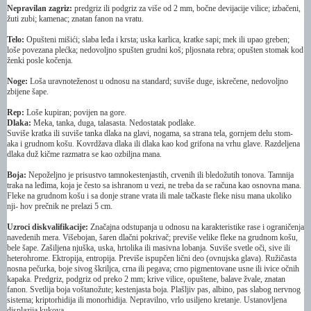
Nepravilan zagriz:
predgriz ili podgriz za više od 2 mm, bočne devijacije vilice; izbačeni,
žuti zubi; kamenac; znatan fanon na vratu.
Telo:
Opušteni mišići; slaba leđa i krsta; uska karlica, kratke sapi; mek ili upao greben;
loše povezana plećka; nedovoljno spušten grudni koš; pljosnata rebra; opušten stomak kod
ženki posle kočenja.
Noge:
Loša uravnoteženost u odnosu na standard; suviše duge, iskrečene, nedovoljno
zbijene šape.
Rep:
Loše kupiran; povijen na gore.
Dlaka:
Meka, tanka, duga, talasasta. Nedostatak podlake.
Suviše kratka ili suviše tanka dlaka na glavi, nogama, sa strana tela, gornjem delu stom-
aka i grudnom košu. Kovrdžava dlaka ili dlaka kao kod grifona na vrhu glave. Razdeljena
dlaka duž kičme razmatra se kao ozbiljna mana.
Boja:
Nepoželjno je prisustvo tamnokestenjastih, crvenih ili bledožutih tonova. Tamnija
traka na leđima, koja je često sa ishranom u vezi, ne treba da se računa kao osnovna mana.
Fleke na grudnom košu i sa donje strane vrata ili male tačkaste fleke nisu mana ukoliko
nji- hov prečnik ne prelazi 5 cm.
Uzroci diskvalifikacije:
Značajna odstupanja u odnosu na karakteristike rase i ograničenja
navedenih mera. Višebojan, šaren dlačni pokrivač; previše velike fleke na grudnom košu,
bele šape. Zašiljena njuška, uska, hrtolika ili masivna lobanja. Suviše svetle oči, sive ili
heterohrome. Ektropija, entropija. Previše ispupčen lični deo (ovnujska glava). Ružičasta
nosna pečurka, boje sivog škriljca, crna ili pegava; crno pigmentovane usne ili ivice očnih
kapaka. Predgriz, podgriz od preko 2 mm; krive vilice, opuštene, balave žvale, znatan
fanon. Svetlija boja voštanožute; kestenjasta boja. Plašljiv pas, albino, pas slabog nervnog
sistema; kriptorhidija ili monorhidija. Nepravilno, vrlo usiljeno kretanje. Ustanovljena
displazija kukova.